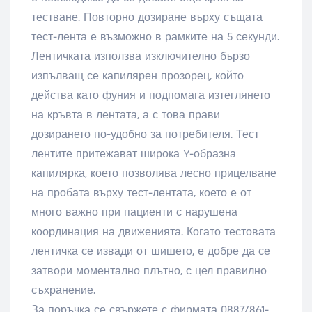
тестване. Повторно дозиране върху същата
тест-лента е възможно в рамките на 5 секунди.
Лентичката използва изключително бързо
изпълващ се капилярен прозорец, който
действа като фуния и подпомага изтеглянето
на кръвта в лентата, а с това прави
дозирането по-удобно за потребителя. Тест
лентите притежават широка Y-образна
капилярка, което позволява лесно прицелване
на пробата върху тест-лентата, което е от
много важно при пациенти с нарушена
координация на движенията. Когато тестовата
лентичка се извади от шишето, е добре да се
затвори моментално плътно, с цел правилно
съхранение.
За поръчка се свържете с фирмата 0887/861-