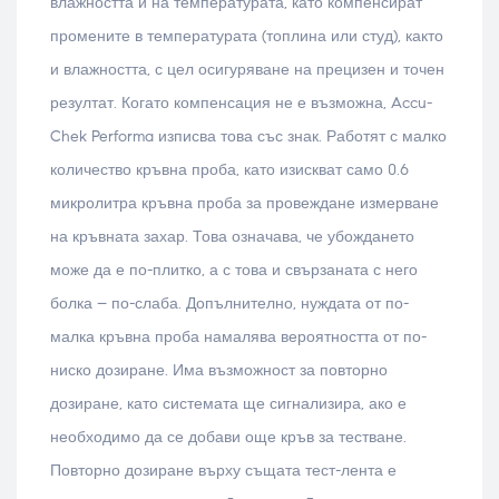
влажността и на температурата, като компенсират
промените в температурата (топлина или студ), както
и влажността, с цел осигуряване на прецизен и точен
резултат. Когато компенсация не е възможна, Accu-
Chek Performa изписва това със знак. Работят с малко
количество кръвна проба, като изискват само 0.6
микролитра кръвна проба за провеждане измерване
на кръвната захар. Това означава, че убождането
може да е по-плитко, а с това и свързаната с него
болка – по-слаба. Допълнително, нуждата от по-
малка кръвна проба намалява вероятността от по-
ниско дозиране. Има възможност за повторно
дозиране, като системата ще сигнализира, ако е
необходимо да се добави още кръв за тестване.
Повторно дозиране върху същата тест-лента е