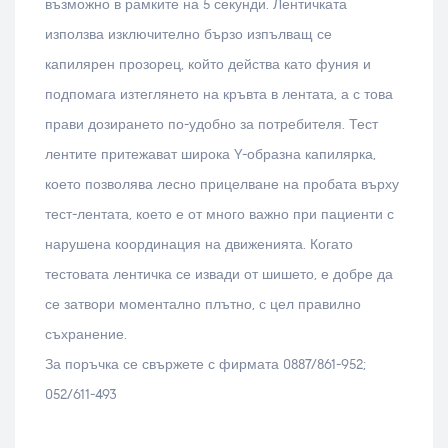
възможно в рамките на 5 секунди. Лентичката
използва изключително бързо изпълващ се
капилярен прозорец, който действа като фуния и
подпомага изтеглянето на кръвта в лентата, а с това
прави дозирането по-удобно за потребителя. Тест
лентите притежават широка Y-образна капилярка,
което позволява лесно прицелване на пробата върху
тест-лентата, което е от много важно при пациенти с
нарушена координация на движенията. Когато
тестовата лентичка се извади от шишето, е добре да
се затвори моментално плътно, с цел правилно
съхранение.
За поръчка се свържете с фирмата 0887/861-952;
052/611-493