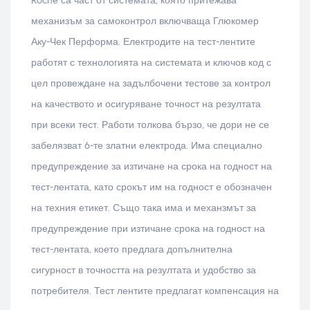
Roche са част от системата, която притежава
механизъм за самоконтрол включваща Глюкомер
Аку-Чек Перформа. Електродите на тест-лентите
работят с технологията на системата и ключов код с
цел провеждане на задълбочени тестове за контрол
на качеството и осигуряване точност на резултата
при всеки тест. Работи толкова бързо, че дори не се
забелязват 6-те златни електрода. Има специално
предупреждение за изтичане на срока на годност на
тест-лентата, като срокът им на годност е обозначен
на техния етикет. Също така има и механзмът за
предупреждение при изтичане срока на годност на
тест-лентата, което предлага допълнителна
сигурност в точността на резултата и удобство за
потребителя. Тест лентите предлагат компенсация на