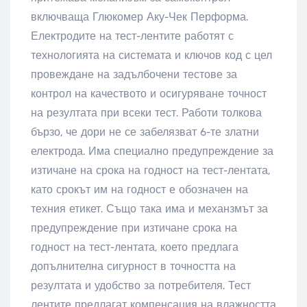
включваща Глюкомер Аку-Чек Перформа.
Електродите на тест-лентите работят с
технологията на системата и ключов код с цел
провеждане на задълбочени тестове за
контрол на качеството и осигуряване точност
на резултата при всеки тест. Работи толкова
бързо, че дори не се забелязват 6-те златни
електрода. Има специално предупреждение за
изтичане на срока на годност на тест-лентата,
като срокът им на годност е обозначен на
техния етикет. Също така има и механзмът за
предупреждение при изтичане срока на
годност на тест-лентата, което предлага
допълнителна сигурност в точността на
резултата и удобство за потребителя. Тест
лентите предлагат компенсация на влажността