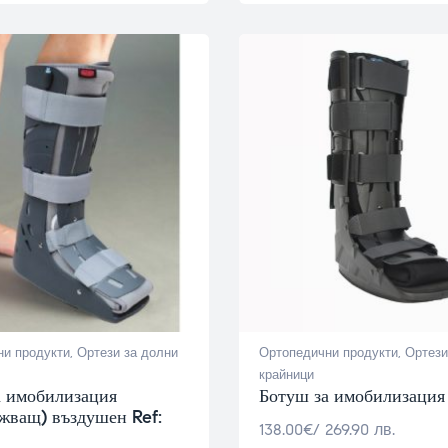
и продукти
,
Ортези за долни
Ортопедични продукти
,
Ортези
крайници
а имобилизация
Ботуш за имобилизация 
жващ) въздушен Ref:
138.00
€
/ 269.90 лв.