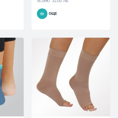
16.36
€
/ 32.00 лв.
ОЩЕ