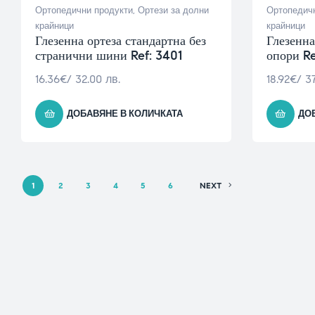
Ортопедични продукти
,
Ортези за долни
Ортопедичн
крайници
крайници
Глезенна ортеза стандартна без
Глезенна
странични шини Ref: 3401
опори Re
16.36
€
/ 32.00 лв.
18.92
€
/ 3
ДОБАВЯНЕ В КОЛИЧКАТА
ДО
1
2
3
4
5
6
NEXT