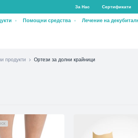
За Нас
Сертификати
дукти
Помощни средства
Лечение на декубитал
и продукти
>
Ортези за долни крайници
OCK