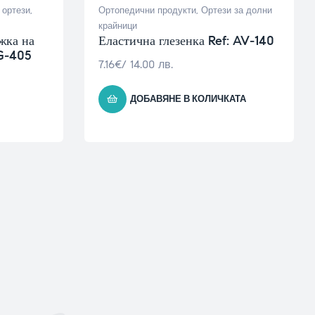
 ортези
,
Ортопедични продукти
,
Ортези за долни
крайници
жка на
Еластична глезенка Ref: AV-140
DG-405
7.16
€
/ 14.00 лв.
ДОБАВЯНЕ В КОЛИЧКАТА