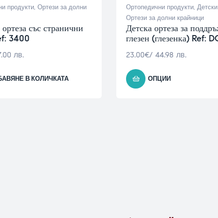
и продукти
,
Ортези за долни
Ортопедични продукти
,
Детски
Ортези за долни крайници
 ортеза със странични
Детска ортеза за поддръ
f: 3400
глезен (глезенка) Ref: 
7.00 лв.
23.00
€
/ 44.98 лв.
БАВЯНЕ В КОЛИЧКАТА
ОПЦИИ