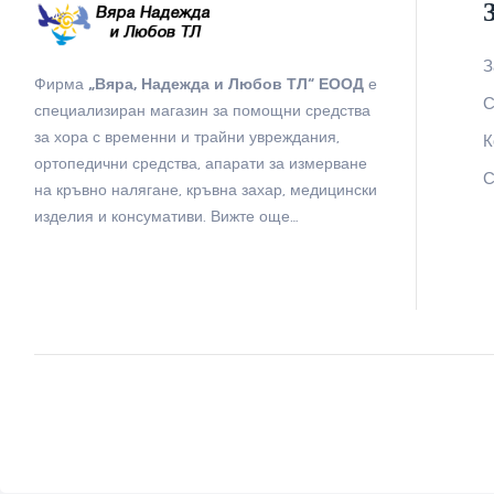
З
Фирма
„Вяра, Надежда и Любов ТЛ“ ЕООД
е
С
специализиран магазин за помощни средства
за хора с временни и трайни увреждания,
К
ортопедични средства, апарати за измерване
С
на кръвно налягане, кръвна захар, медицински
изделия и консумативи.
Вижте още…