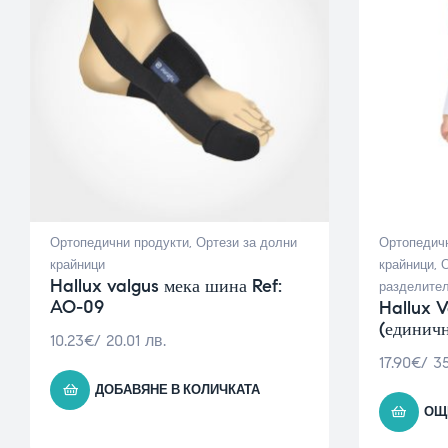
Ортопедични продукти
,
Ортези за долни
Ортопедичн
крайници
крайници
,
О
Hallux valgus мека шина Ref:
разделител
AO-09
Hallux V
(единич
10.23
€
/ 20.01 лв.
17.90
€
/ 35
ДОБАВЯНЕ В КОЛИЧКАТА
ОЩ