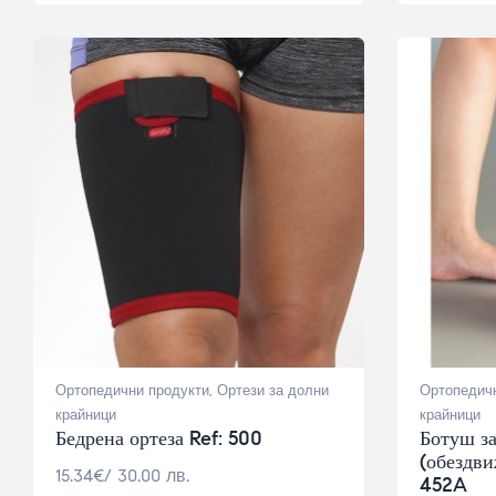
Ортопедични продукти
,
Ортези за долни
Ортопедичн
крайници
крайници
Бедрена ортеза Ref: 500
Ботуш з
(обездви
15.34
€
/ 30.00 лв.
452A