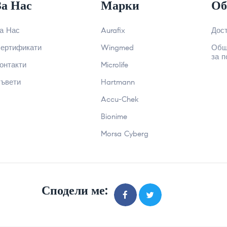
За Нас
Марки
Об
а Нас
Aurafix
Дос
ертификати
Wingmed
Общ
за п
онтакти
Microlife
ъвети
Hartmann
Accu-Chek
Bionime
Morsa Cyberg
Сподели ме: