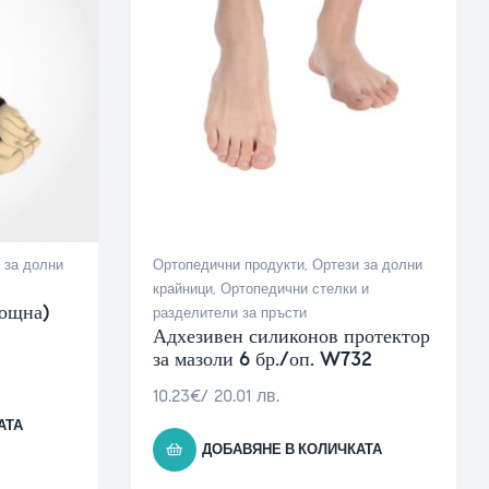
 за долни
Ортопедични продукти
,
Ортези за долни
крайници
,
Ортопедични стелки и
нощна)
разделители за пръсти
Адхезивен силиконов протектор
за мазоли 6 бр./оп. W732
10.23
€
/ 20.01 лв.
АТА
ДОБАВЯНЕ В КОЛИЧКАТА