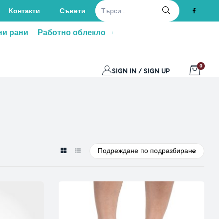
Контакти
Съвети
ни рани
Работно облекло
0
SIGN IN / SIGN UP
Подреждане по подразбиране