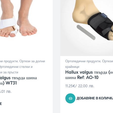
и продукти
,
Ортези за долни
Ортопедични продукти
,
Ортези
ртопедични стелки и
крайници
Hallux valgus твърда (
и за пръсти
шина Ref: AO-10
algus твърда шина
на) W731
11.25
€
/ 22.00 лв.
.01 лв.
ДОБАВЯНЕ В КОЛИЧК
Е