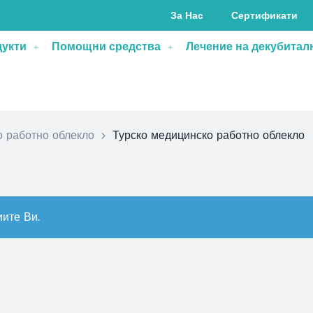
За Нас
Сертификати
дукти
Помощни средства
Лечение на декубитал
 работно облекло
>
Турско медицинско работно облекло
ите Ви.