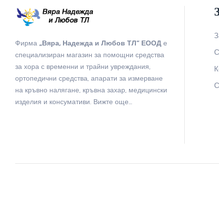
З
Фирма
„Вяра, Надежда и Любов ТЛ“ ЕООД
е
С
специализиран магазин за помощни средства
за хора с временни и трайни увреждания,
К
ортопедични средства, апарати за измерване
С
на кръвно налягане, кръвна захар, медицински
изделия и консумативи.
Вижте още…