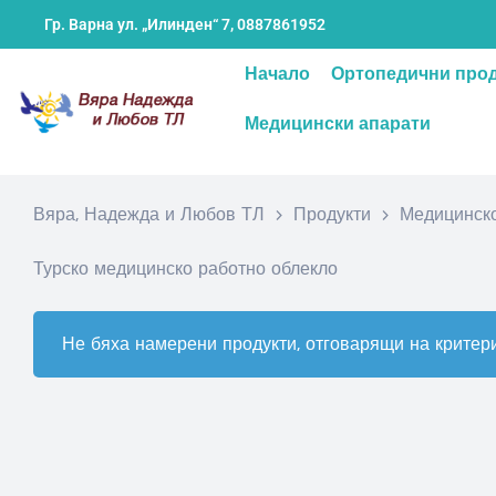
Гр. Варна ул. „Илинден“ 7,
0887861952
Начало
Ортопедични про
Медицински апарати
Вяра, Надежда и Любов ТЛ
>
Продукти
>
Медицинско
Турско медицинско работно облекло
Не бяха намерени продукти, отговарящи на критери