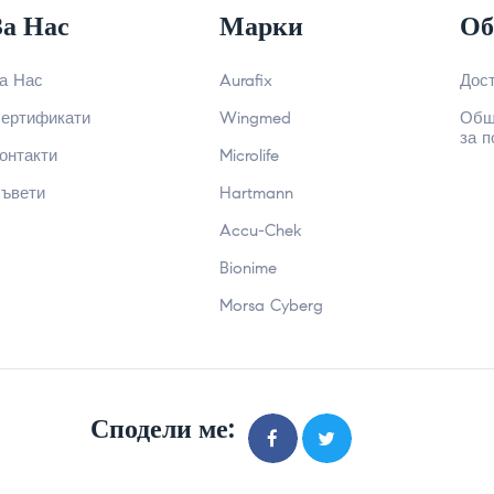
За Нас
Марки
Об
а Нас
Aurafix
Дос
ертификати
Wingmed
Общ
за п
онтакти
Microlife
ъвети
Hartmann
Accu-Chek
Bionime
Morsa Cyberg
Сподели ме: