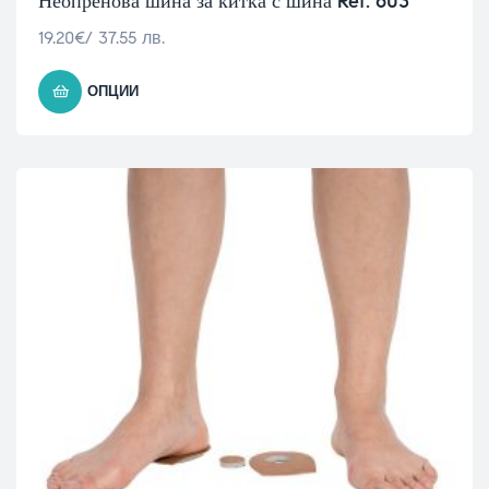
Неопренова шина за китка с шина Ref: 603
19.20
€
/ 37.55 лв.
ОПЦИИ