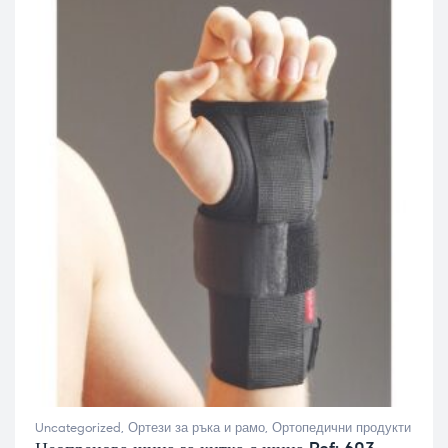
Uncategorized
,
Ортези за ръка и рамо
,
Ортопедични продукти