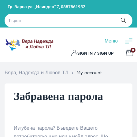
Гр. Варна ул. „Илинден“ 7,
0887861952
Меню
0
SIGN IN / SIGN UP
Вяра, Надежда и Любов ТЛ
>
My account
Забравена парола
Изгубена парола? Въведете Вашето
потребителско име или имейл адрес. Ще