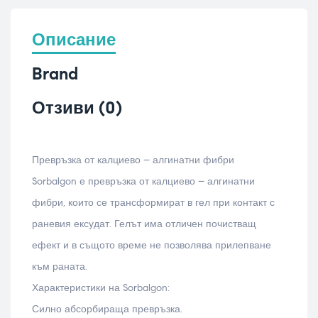
Описание
Brand
Отзиви (0)
Превръзка от калциево – алгинатни фибри
Sorbalgon е превръзка от калциево – алгинатни
фибри, които се трансформират в гел при контакт с
раневия ексудат. Гелът има отличен почистващ
ефект и в същото време не позволява прилепване
към раната.
Характеристики на Sorbalgon:
Силно абсорбираща превръзка.