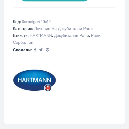
Код:
Sorbalgon 10х10
Категория:
Лечение На Декубитални Рани
Етикети:
HARTMANN
,
Декубитални Рани
,
Рани
,
Сорбалгон
Сподели: