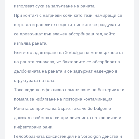
използват сухи за запълване на раната.
При контакт с натриеви соли като тези, намиращи се
в кръвта и раневите секрети, нишките се раздуват и
се превръщат във влажен абсорбиращ гел, който
изпълва раната.
Близкото адаптиране на Sorbalgon към повърхността
на раната означава, че бактериите се абсорбират в
дълбочината на раната и се задържат надеждно в
структурата на гела.
Това води до ефективно намаляване на бактериите и
помага за избягване на повторна контаминация.
Раната се прочиства бързо, така че Sorbalgon е
доказал свойствата си при лечението на хронични и
инфектирани рани.
Гелообразната консистенция на Sorbalgon действа и