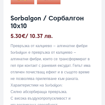
Sorbalgon / Сорбалгон
10х10
5.30
€
/ 10.37 лв.
Превръзка от калциево – алгинатни фибри
Sorbalgon е превръзка от калциево –
алгинатни фибри, които се трансформират в
гел при контакт с раневия ексудат. Гелът има
отличен почистващ ефект и в същото време
не позволява прилепване към раната.
Характеристики на Sorbalgon:
Силно абсорбираща превръзка.
С висока въздухопропускливост и
кръвоспираща способност.