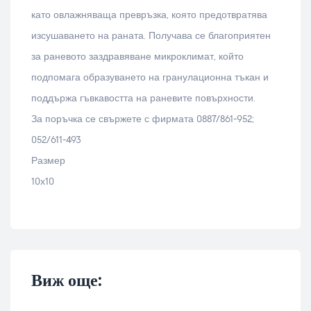
като овлажняваща превръзка, която предотвратява
изсушаването на раната. Получава се благоприятен
за раневото заздравяване микроклимат, който
подпомага образуването на гранулационна тъкан и
поддържа гъвкавостта на раневите повърхности.
За поръчка се свържете с фирмата 0887/861-952;
052/611-493
Размер
10х10
Виж още: