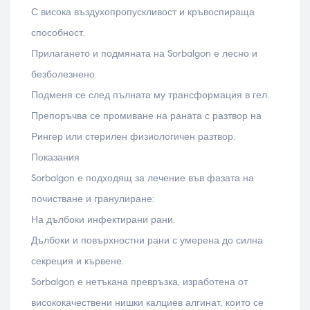
С висока въздухопропускливост и кръвоспираща
способност.
Прилагането и подмяната на Sorbalgon е лесно и
безболезнено.
Подменя се след пълната му трансформация в гел.
Препоръчва се промиване на раната с разтвор на
Рингер или стерилен физиологичен разтвор.
Показания
Sorbalgon е подходящ за лечение във фазата на
почистване и гранулиране:
На дълбоки инфектирани рани.
Дълбоки и повърхностни рани с умерена до силна
секреция и кървене.
Sorbalgon е нетъкана превръзка, изработена от
висококачествени нишки калциев алгинат, които се