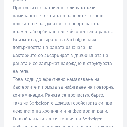
При контакт с натриеви соли като тези,
намиращи се в кръвта и раневите секрети,
нишките се раздуват и се превръщат във
влажен абсорбиращ гел, който изпълва раната.
Близкото адаптиране на Sorbalgon към
повърхността на раната означава, че
бактериите се абсорбират в дълбочината на
раната и се задържат надеждно в структурата
на гела.
Това води до ефективно намаляване на
бактериите и помага за избягване на повторна
контаминация. Раната се прочиства бързо,
така че Sorbalgon е доказал свойствата си при
лечението на хронични и инфектирани рани.
Гелообразната консистенция на Sorbalgon
действа и като овлажняваща превръзка, която