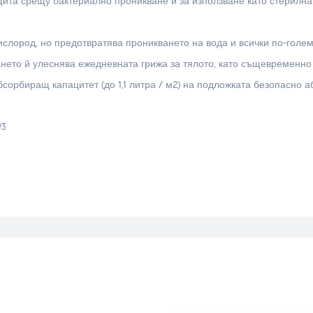
щита срещу бактериално проникване и за използване като стерилна
ислород, но предотвратява проникването на вода и всички по-голе
ането й улеснява ежедневната грижа за тялото, като същевременно
сорбиращ капацитет (до 1,1 литра / м2) на подложката безопасно 
93