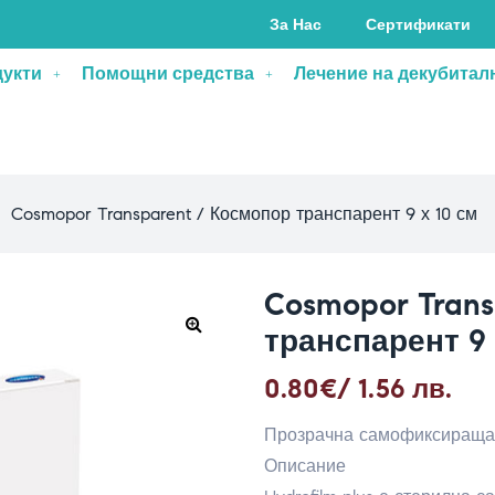
За Нас
Сертификати
дукти
Помощни средства
Лечение на декубитал
>
Cosmopor Transparent / Космопор транспарент 9 х 10 см
Cosmopor Tran
транспарент 9 
0.80
€
/ 1.56 лв.
Прозрачна самофиксираща 
Описание