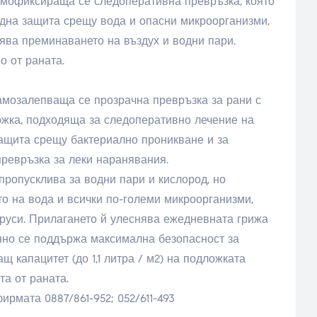
 самофиксираща се следоперативна превръзка, която
дна защита срещу вода и опасни микроорганизми,
ва преминаването на въздух и водни пари.
о от раната.
 самозалепваща се прозрачна превръзка за рани с
жка, подходяща за следоперативно лечение на
защита срещу бактериално проникване и за
превръзка за леки наранявания.
пропусклива за водни пари и кислород, но
о на вода и всички по-големи микроорганизми,
вируси. Прилагането й улеснява ежедневната грижа
нно се поддържа максимална безопасност за
щ капацитет (до 1,1 литра / м2) на подложката
та от раната.
ирмата 0887/861-952; 052/611-493