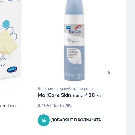
Лечение на декубитални рани
Л
MoliCare Skin пяна 400 мл
V
кол Тин
8.40
€
/ 16.43 лв.
0
ДОБАВЯНЕ В КОЛИЧКАТА