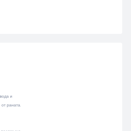
вода и
от раната.