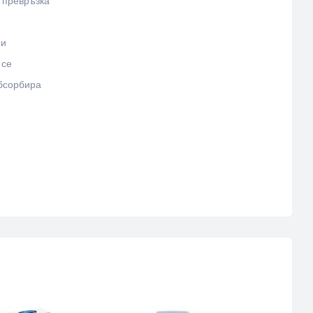
 превръзка
ми
 се
абсорбира