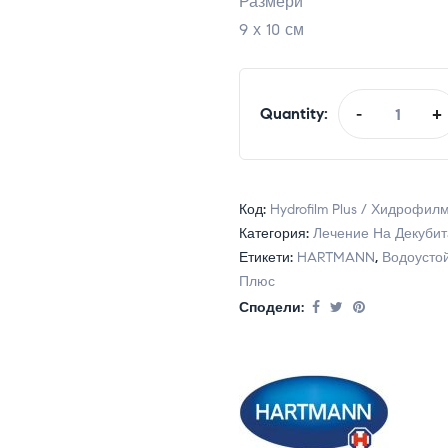
Размери
9 х 10 см
Quantity:
-
+
Код:
Hydrofilm Plus / Хидрофил
Категория:
Лечение На Декуби
Етикети:
HARTMANN
,
Водоусто
Плюс
Сподели: