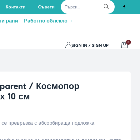
Контакти
Съвети
ни рани
Работно облекло
0
SIGN IN / SIGN UP
sparent / Космопор
х 10 см
се превръзка с абсорбираща подложка