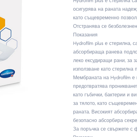
Hydrofilm plus е стерилна
осигурява на раната надеж
като същевременно позволя
Отстранява се безболезнен
Показания
Hydrofilm plus е стерилна,
абсорбираща ранева подло
леко ексудиращи рани, за 
използване като стерилна 
Мембраната на Hydrofilm е 
предотвратява проникванет
като гъбички, бактерии и 
за тялото, като същевреме
раната. Високият абсорбира
безопасно абсорбира секре
За поръчка се свържете с ф