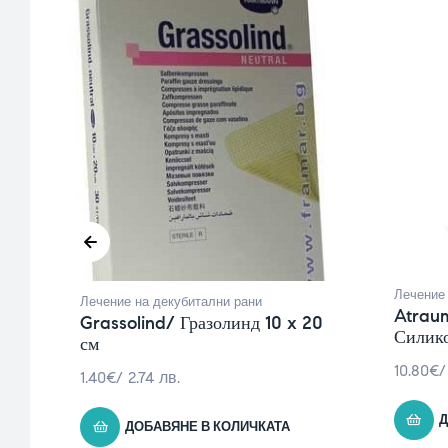
Лечение 
Лечение на декубитални рани
и
Atraum
Grassolind/ Гразолинд 10 x 20
Силико
см
10.80
€
/
1.40
€
/ 2.74 лв.
Д
ДОБАВЯНЕ В КОЛИЧКАТА