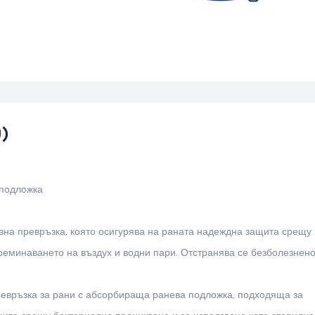
)
 подложка
вна превръзка, която осигурява на раната надеждна защита срещу 
еминаването на въздух и водни пари. Отстранява се безболезнено 
превръзка за рани с абсорбираща ранева подложка, подходяща за