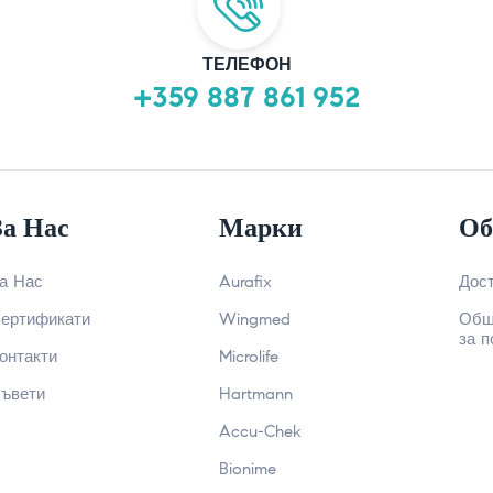
ТЕЛЕФОН
+359 887 861 952
За Нас
Марки
Об
а Нас
Aurafix
Дос
ертификати
Wingmed
Общ
за п
онтакти
Microlife
ъвети
Hartmann
Accu-Chek
Bionime