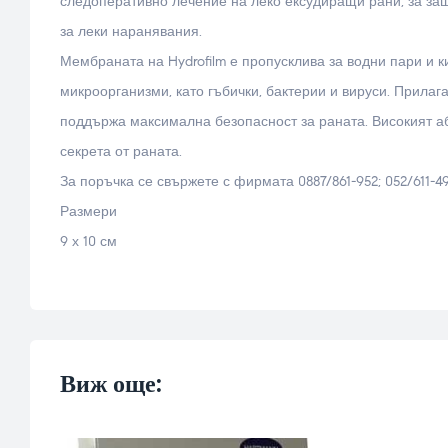
следоперативно лечение на леко ексудиращи рани, за за
за леки наранявания.
Мембраната на Hydrofilm е пропусклива за водни пари и к
микроорганизми, като гъбички, бактерии и вируси. Прилаг
поддържа максимална безопасност за раната. Високият аб
секрета от раната.
За поръчка се свържете с фирмата 0887/861-952; 052/611-4
Размери
9 х 10 см
Виж още: