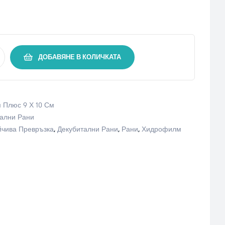
ДОБАВЯНЕ В КОЛИЧКАТА
м Плюс 9 Х 10 См
тални Рани
йчива Превръзка
,
Декубитални Рани
,
Рани
,
Хидрофилм