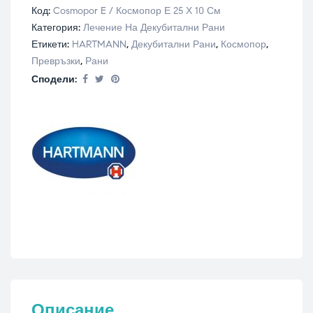
Код:
Cosmopor E / Космопор Е 25 Х 10 См
Категория:
Лечение На Декубитални Рани
Етикети:
HARTMANN
,
Декубитални Рани
,
Космопор
,
Превръзки
,
Рани
Сподели:
Описание