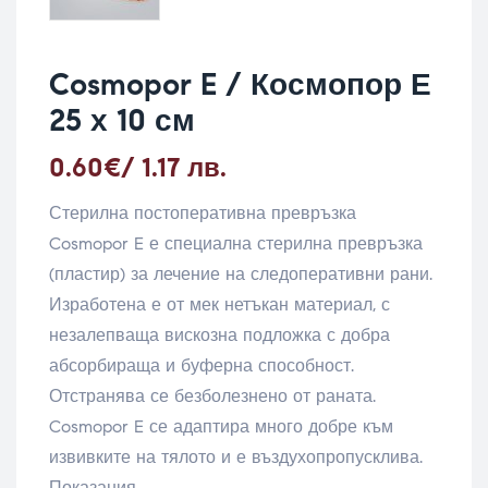
Cosmopor E / Космопор Е
25 х 10 см
0.60
€
/ 1.17 лв.
Стерилна постоперативна превръзка
Cosmopor E е специална стерилна превръзка
(пластир) за лечение на следоперативни рани.
Изработена е от мек нетъкан материал, с
незалепваща вискозна подложка с добра
абсорбираща и буферна способност.
Отстранява се безболезнено от раната.
Cosmopor E се адаптира много добре към
извивките на тялото и е въздухопропусклива.
Показания