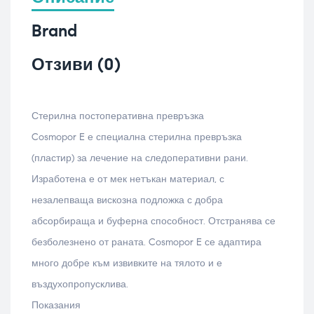
Brand
Отзиви (0)
Стерилна постоперативна превръзка
Cosmopor E е специална стерилна превръзка
(пластир) за лечение на следоперативни рани.
Изработена е от мек нетъкан материал, с
незалепваща вискозна подложка с добра
абсорбираща и буферна способност. Отстранява се
безболезнено от раната. Cosmopor E се адаптира
много добре към извивките на тялото и е
въздухопропусклива.
Показания