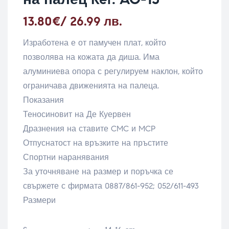
13.80
€
/ 26.99 лв.
Изработена е от памучен плат, който
позволява на кожата да диша. Има
алуминиева опора с регулируем наклон, който
ограничава движенията на палеца.
Показания
Теносиновит на Де Куервен
Дразнения на ставите CMC и MCP
Отпуснатост на връзките на пръстите
Спортни наранявания
За уточняване на размер и поръчка се
свържете с фирмата 0887/861-952; 052/611-493
Размери