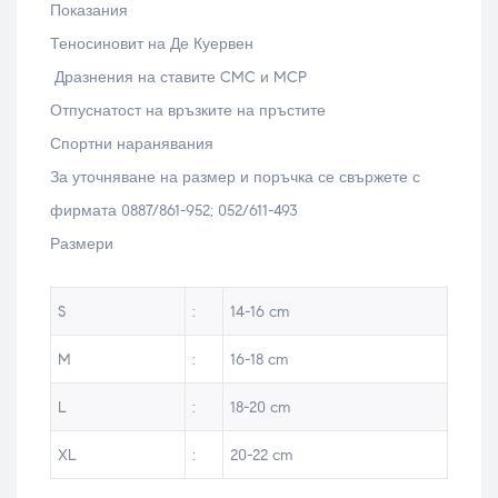
Показания
Теносиновит на Де Куервен
Дразнения на ставите CMC и MCP
Отпуснатост на връзките на пръстите
Спортни наранявания
За уточняване на размер и поръчка се свържете с
фирмата 0887/861-952; 052/611-493
Размери
S
:
14-16 cm
M
:
16-18 cm
L
:
18-20 cm
XL
:
20-22 cm