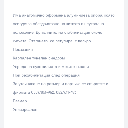
Има анатомично оформена алуминиева опора, която
осигурява обездвижване на китката в неутрално
положение. Допълнителна стабилизация около
китката. Стягането се регулира с велкро.
Показания
Карпален тунелен синдром
Увреда на сухожилията и меките тъкани
При рехабилитация след операция
За уточняване на размер и поръчка се свържете с
фирмата 0887/861-952; 052/611-493
Размер
Универсален