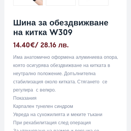
Шина за обездвижване
на китка W309
14.40
€
/ 28.16 лв.
Има анатомично оформена алуминиева опора,
която осигурява обездвижване на китката в
неутрално положение. Допълнителна
стабилизация около китката. Стягането се
регулира с велкро.
Показания
Карпален тунелен синдром
Увреда на сухожилията и меките тъкани
При рехабилитация след операция
За уточняване на размер и поръчка се