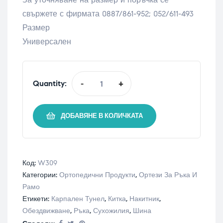
свържете с фирмата 0887/861-952; 052/611-493
Размер
Универсален
Quantity:
-
+
ДОБАВЯНЕ В КОЛИЧКАТА
Код:
W309
Категории:
Ортопедични Продукти
,
Ортези За Ръка И
Рамо
Етикети:
Карпален Тунел
,
Китка
,
Накитник
,
Обездвижване
,
Ръка
,
Сухожилия
,
Шина