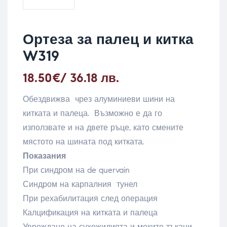
Ортеза за палец и китка
W319
18.50
€
/ 36.18 лв.
Обездвижва чрез алуминиеви шини на
китката и палеца. Възможно е да го
използвате и на двете ръце, като смените
мястото на шината под китката.
Показания
При синдром на de quervain
Синдром на карпалния тунел
При рехабилитация след операция
Калцификация на китката и палеца
Увреждане на сухожилията и меките тъкани