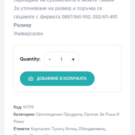
За уточняване на размер и поръчка се
свържете с фирмата 0887/861-952; 052/611-493
Размер
Универсален
Quantity:
-
+
ДОБАВЯНЕ В КОЛИЧКАТА
Код:
W319
Категории:
Ортопедични Продукти
,
Ортези За Ръка И
Рамо
Етикети:
Карпален Тунел
,
Китка
,
Обездвижвне
,