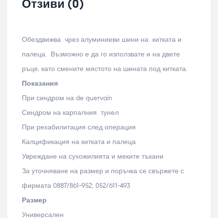
Отзиви (0)
Обездвижва чрез алуминиеви шини на китката и
палеца. Възможно е да го използвате и на двете
ръце, като смените мястото на шината под китката.
Показания
При синдром на de quervain
Синдром на карпалния тунел
При рехабилитация след операция
Калцификация на китката и палеца
Увреждане на сухожилията и меките тъкани
За уточняване на размер и поръчка се свържете с
фирмата 0887/861-952; 052/611-493
Размер
Универсален