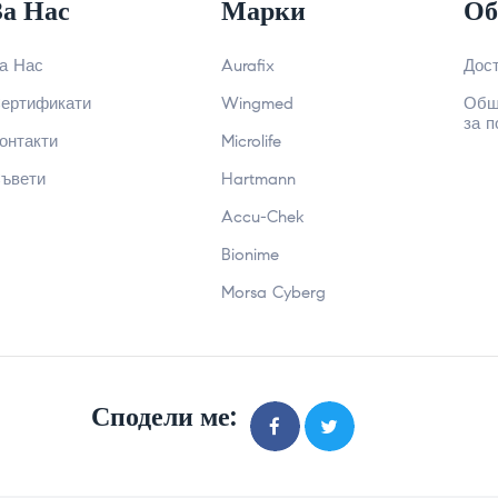
За Нас
Марки
Об
а Нас
Aurafix
Дос
ертификати
Wingmed
Общ
за п
онтакти
Microlife
ъвети
Hartmann
Accu-Chek
Bionime
Morsa Cyberg
Сподели ме: