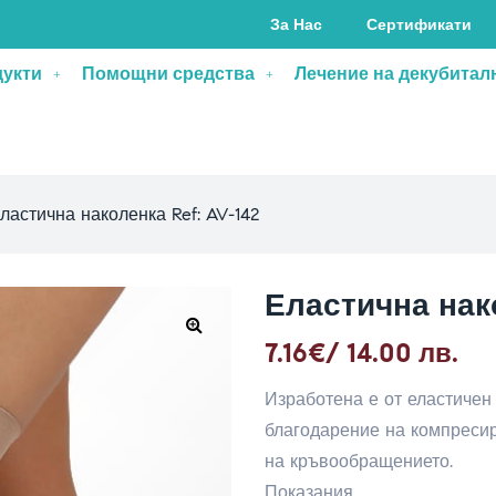
За Нас
Сертификати
дукти
Помощни средства
Лечение на декубитал
ластична наколенка Ref: AV-142
Еластична нако
7.16
€
/ 14.00 лв.
Изработена е от еластичен
благодарение на компресир
на кръвообращението.
Показания