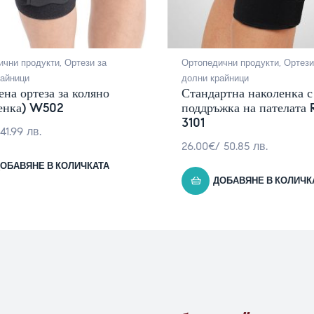
ични продукти
,
Ортези за
Ортопедични продукти
,
Ортези
райници
долни крайници
ена ортеза за коляно
Стандартна наколенка с
енка) W502
поддръжка на пателата R
3101
 41.99 лв.
26.00
€
/ 50.85 лв.
ОБАВЯНЕ В КОЛИЧКАТА
ДОБАВЯНЕ В КОЛИЧК