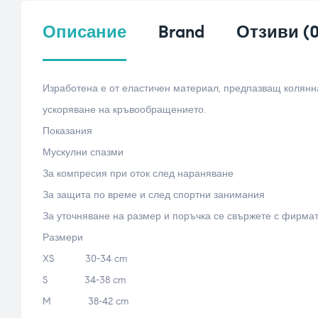
Описание
Brand
Отзиви (0
Изработена е от еластичен материал, предпазващ колянн
ускоряване на кръвообращението.
Показания
Мускулни спазми
За компресия при оток след нараняване
За защита по време и след спортни занимания
За уточняване на размер и поръчка се свържете с фирмата 
Размери
XS 30-34 cm
S 34-38 cm
M 38-42 cm