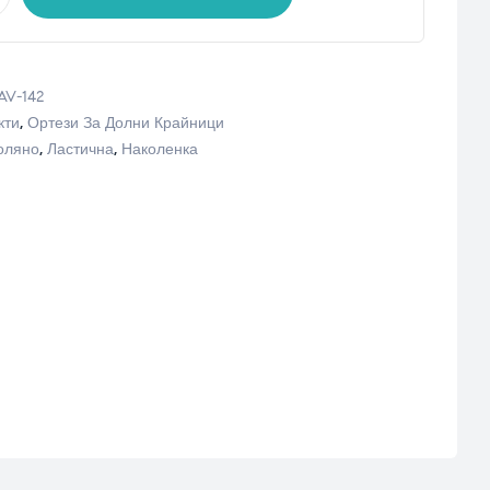
AV-142
кти
,
Ортези За Долни Крайници
оляно
,
Ластична
,
Наколенка