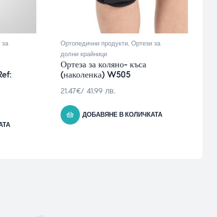
 за
Ортопедични продукти
,
Ортези за
О
долни крайници
д
Ортеза за коляно- къса
О
ef:
(наколенка) W505
–
21.47
€
/ 41.99 лв.
2
ДОБАВЯНЕ В КОЛИЧКАТА
АТА