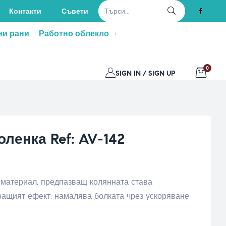
Контакти
Съвети
ни рани
Работно облекло
0
SIGN IN / SIGN UP
ленка Ref: AV-142
 материал, предпазващ колянната става
ащият ефект, намалява болката чрез ускоряване