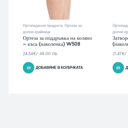
Ортопедични продукти
,
Ортези за
Ортопед
долни крайници
долни к
Ортеза за поддръжка на коляно
Затвор
– къса (наколенка) W508
(накол
24.54
€
/ 48.00 лв.
21.47
€
/
ДОБАВЯНЕ В КОЛИЧКАТА
Д