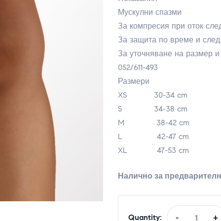
Мускулни спазми
За компресия при оток сле
За защита по време и след
За уточняване на размер и
052/611-493
Размери
XS 30-34 cm
S 34-38 cm
M 38-42 cm
L 42-47 cm
XL 47-53 cm
Налично за предварител
Quantity:
-
+