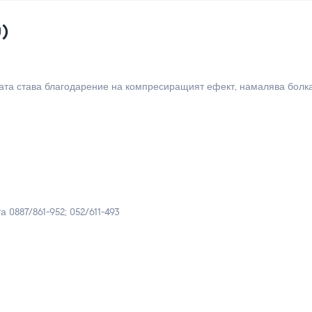
)
ата става благодарение на компресиращият ефект, намалява болка
0887/861-952; 052/611-493