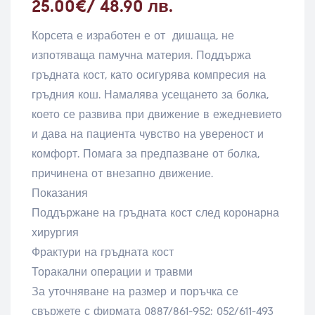
25.00
€
/ 48.90 лв.
Корсета е изработен е от дишаща, не
изпотяваща памучна материя. Поддържа
гръдната кост, като осигурява компресия на
гръдния кош. Намалява усещането за болка,
което се развива при движение в ежедневието
и дава на пациента чувство на увереност и
комфорт. Помага за предпазване от болка,
причинена от внезапно движение.
Показания
Поддържане на гръдната кост след коронарна
хирургия
Фрактури на гръдната кост
Торакални операции и травми
За уточняване на размер и поръчка се
свържете с фирмата 0887/861-952; 052/611-493