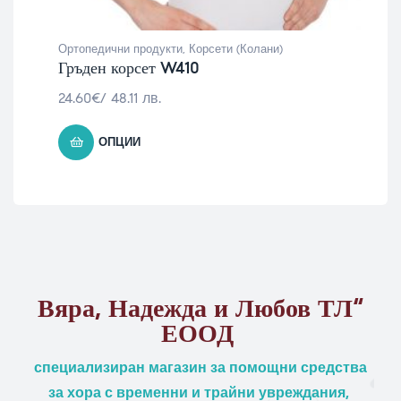
Ортопедични продукти
,
Корсети (Колани)
Гръден корсет W410
24.60
€
/ 48.11 лв.
ОПЦИИ
Вяра, Надежда и Любов ТЛ“
ЕООД
специализиран магазин за помощни средства
за хора с временни и трайни увреждания,