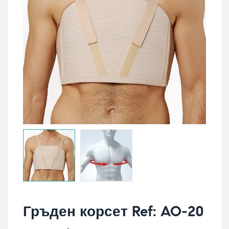
Гръден корсет Ref: AO-20