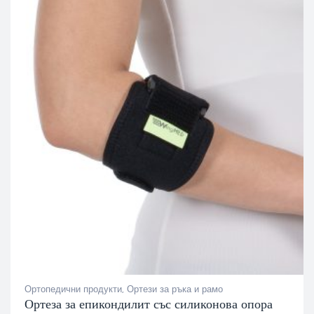
Ортопедични продукти
,
Ортези за ръка и рамо
Ортеза за епикондилит със силиконова опора