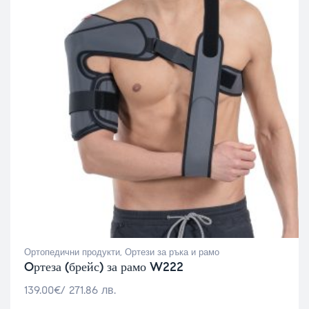
Ортопедични продукти
,
Ортези за ръка и рамо
Oртеза (брейс) за рамо W222
139.00
€
/ 271.86 лв.