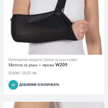
Ортопедични продукти
,
Ортези за ръка и рамо
Митела за ръка – мрежа W209
12.80
€
/ 25.03 лв.
ДОБАВЯНЕ В КОЛИЧКАТА