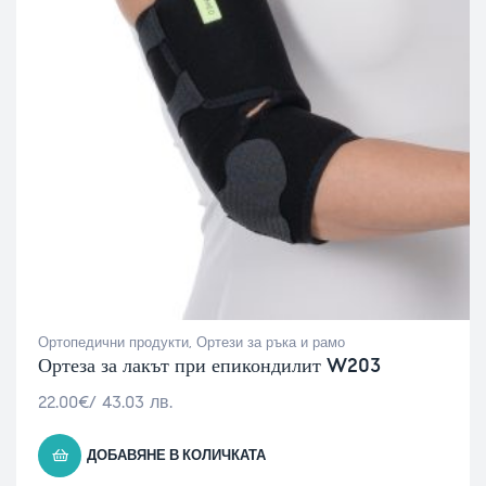
Ортопедични продукти
,
Ортези за ръка и рамо
Ортеза за лакът при епикондилит W203
22.00
€
/ 43.03 лв.
ДОБАВЯНЕ В КОЛИЧКАТА