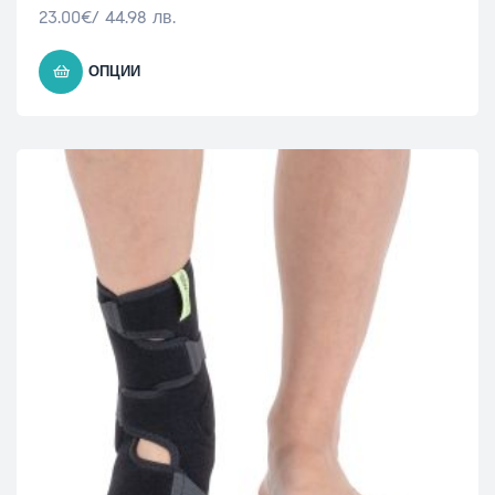
23.00
€
/ 44.98 лв.
ОПЦИИ