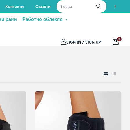
Контакти
Съвети
ни рани
Работно облекло
0
SIGN IN / SIGN UP