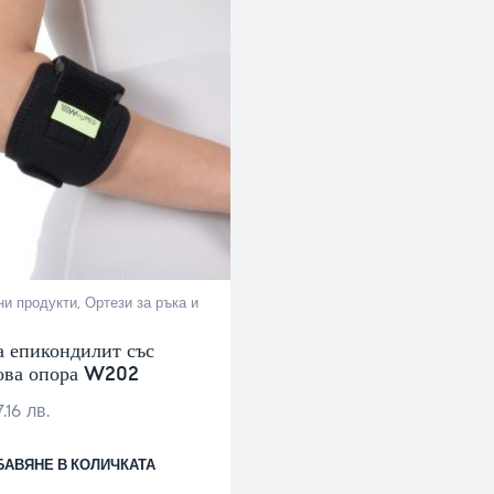
и продукти
,
Ортези за ръка и
а епикондилит със
ова опора W202
.16 лв.
БАВЯНЕ В КОЛИЧКАТА