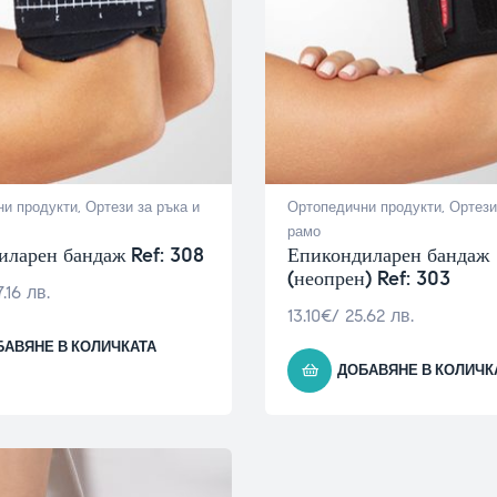
и продукти
,
Ортези за ръка и
Ортопедични продукти
,
Ортези
рамо
иларен бандаж Ref: 308
Епикондиларен бандаж
(неопрен) Ref: 303
.16 лв.
13.10
€
/ 25.62 лв.
БАВЯНЕ В КОЛИЧКАТА
ДОБАВЯНЕ В КОЛИЧК