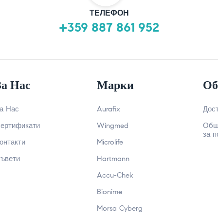
ТЕЛЕФОН
+359 887 861 952
За Нас
Марки
Об
а Нас
Aurafix
Дос
ертификати
Wingmed
Общ
за п
онтакти
Microlife
ъвети
Hartmann
Accu-Chek
Bionime
Morsa Cyberg