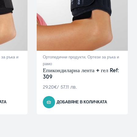
 за ръка и
Ортопедични продукти
,
Ортези за ръка и
рамо
Епикондиларна лента + гел Ref:
309
29.20
€
/ 57.11 лв.
АТА
ДОБАВЯНЕ В КОЛИЧКАТА