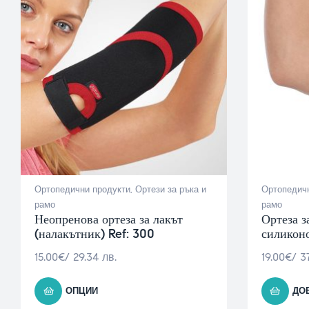
Ортопедични продукти
,
Ортези за ръка и
Ортопедичн
рамо
рамо
Неопренова ортеза за лакът
Ортеза з
(налакътник) Ref: 300
силикон
15.00
€
/ 29.34 лв.
19.00
€
/ 37
ОПЦИИ
ДО