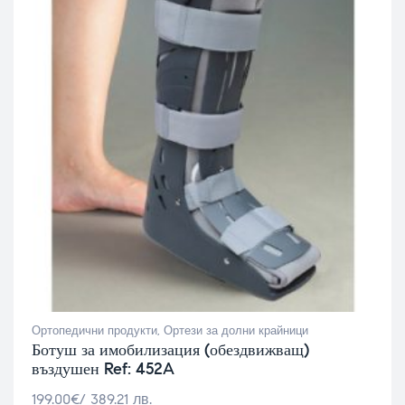
Ортопедични продукти
,
Ортези за долни крайници
Ботуш за имобилизация (обездвижващ)
въздушен Ref: 452A
199.00
€
/ 389.21 лв.